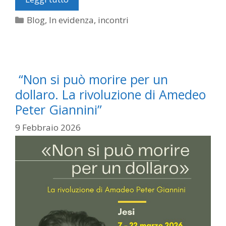
Categorie
Blog
,
In evidenza
,
incontri
“Non si può morire per un
dollaro. La rivoluzione di Amedeo
Peter Giannini”
9 Febbraio 2026