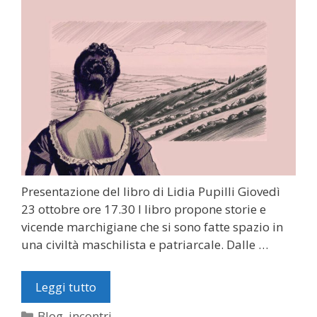
Presentazione del libro di Lidia Pupilli Giovedì
23 ottobre ore 17.30 l libro propone storie e
vicende marchigiane che si sono fatte spazio in
una civiltà maschilista e patriarcale. Dalle …
Leggi tutto
Categorie
Blog
,
incontri