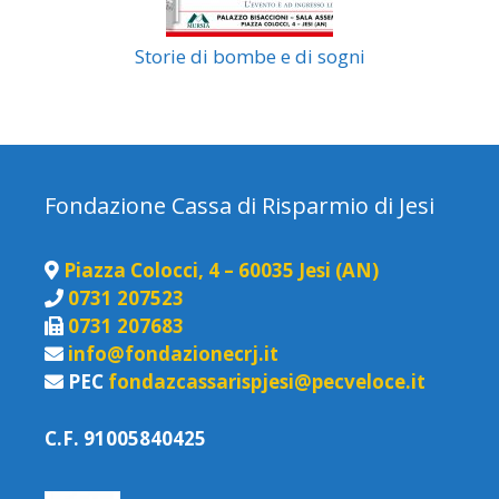
Storie di bombe e di sogni
Fondazione Cassa di Risparmio di Jesi
Piazza Colocci, 4 – 60035 Jesi (AN)
0731 207523
0731 207683
info@fondazionecrj.it
PEC
fondazcassarispjesi@pecveloce.it
C.F. 91005840425