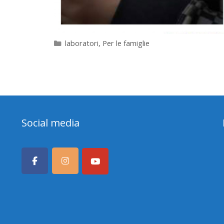
Categorie
laboratori
,
Per le famiglie
Social media