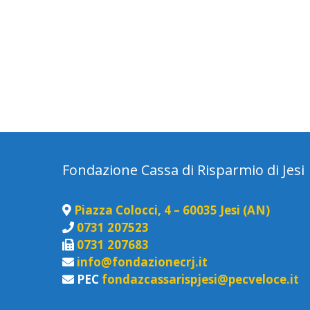
Fondazione Cassa di Risparmio di Jesi
Piazza Colocci, 4 – 60035 Jesi (AN)
0731 207523
0731 207683
info@fondazionecrj.it
PEC
fondazcassarispjesi@pecveloce.it