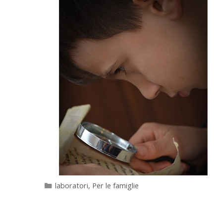
Categorie
laboratori
,
Per le famiglie