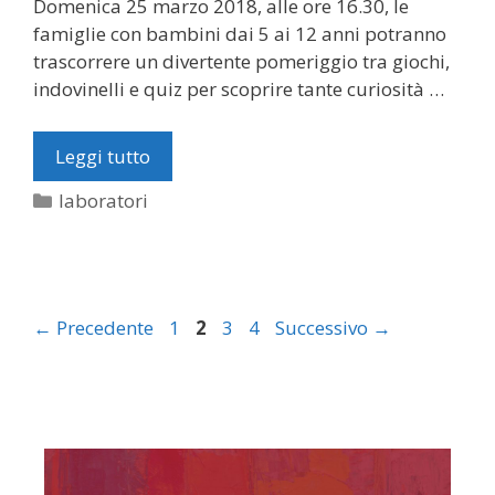
Domenica 25 marzo 2018, alle ore 16.30, le
famiglie con bambini dai 5 ai 12 anni potranno
trascorrere un divertente pomeriggio tra giochi,
indovinelli e quiz per scoprire tante curiosità …
Leggi tutto
Categorie
laboratori
Pagina
Pagina
Pagina
Pagina
←
Precedente
1
2
3
4
Successivo
→