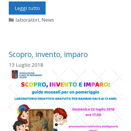
Leggi tutto
Categorie
laboratori
,
News
Scopro, invento, imparo
13 Luglio 2018