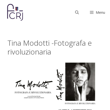
Vai
al
Menu
contenuto
Tina Modotti -Fotografa e
rivoluzionaria