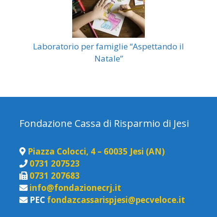
Laboratorio per famiglie “Aspettando il
Natale”
Fondazione Cassa di Risparmio di Jesi
Piazza Colocci, 4 – 60035 Jesi (AN)
0731 207523
0731 207683
info@fondazionecrj.it
PEC
fondazcassarispjesi@pecveloce.it