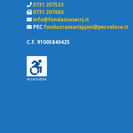
0731 207523
0731 207683
info@fondazionecrj.it
PEC
fondazcassarispjesi@pecveloce.it
C.F. 91005840425
Accessibile