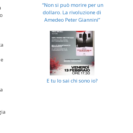
“Non si può morire per un
à
dollaro. La rivoluzione di
zo
Amedeo Peter Giannini”
ta
 e
E tu lo sai chi sono io?
ra
gia