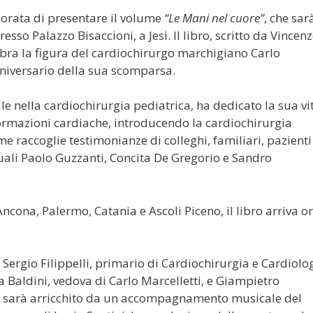
norata di presentare il volume
“Le Mani nel cuore”
, che sar
esso Palazzo Bisaccioni, a Jesi. Il libro, scritto da Vincen
bra la figura del cardiochirurgo marchigiano Carlo
nniversario della sua scomparsa.
ale nella cardiochirurgia pediatrica, ha dedicato la sua vi
formazioni cardiache, introducendo la cardiochirurgia
me raccoglie testimonianze di colleghi, familiari, pazienti
 quali Paolo Guzzanti, Concita De Gregorio e Sandro
cona, Palermo, Catania e Ascoli Piceno, il libro arriva o
r Sergio Filippelli, primario di Cardiochirurgia e Cardiolo
 Baldini, vedova di Carlo Marcelletti, e Giampietro
ento sarà arricchito da un accompagnamento musicale del