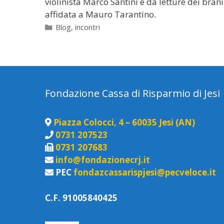
violinista Marco Santini e da letture dei bran
affidata a Mauro Tarantino.
Categorie
Blog
,
incontri
Fondazione Cassa di Risparmio di Jesi
Piazza Colocci, 4 – 60035 Jesi (AN)
0731 207523
0731 207683
info@fondazionecrj.it
PEC
fondazcassarispjesi@pecveloce.it
C.F. 91005840425